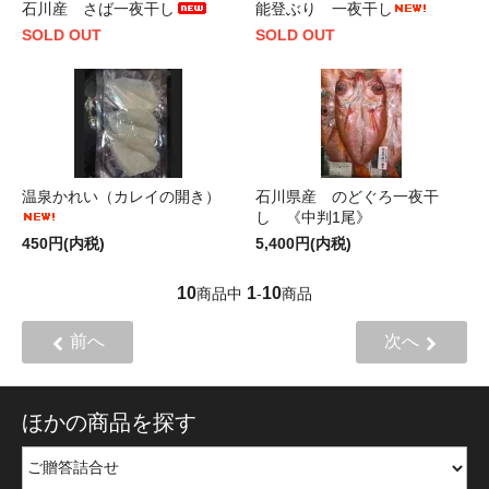
石川産 さば一夜干し
能登ぶり 一夜干し
SOLD OUT
SOLD OUT
温泉かれい（カレイの開き）
石川県産 のどぐろ一夜干
し 《中判1尾》
450円(内税)
5,400円(内税)
10
1
10
商品中
-
商品
前へ
次へ
ほかの商品を探す