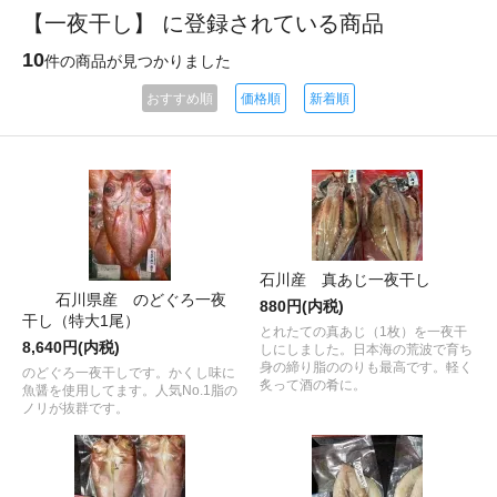
【一夜干し】 に登録されている商品
10
件の商品が見つかりました
おすすめ順
価格順
新着順
石川産 真あじ一夜干し
石川県産 のどぐろ一夜
880円(内税)
干し（特大1尾）
とれたての真あじ（1枚）を一夜干
8,640円(内税)
しにしました。日本海の荒波で育ち
身の締り脂ののりも最高です。軽く
のどぐろ一夜干しです。かくし味に
炙って酒の肴に。
魚醤を使用してます。人気No.1脂の
ノリが抜群です。