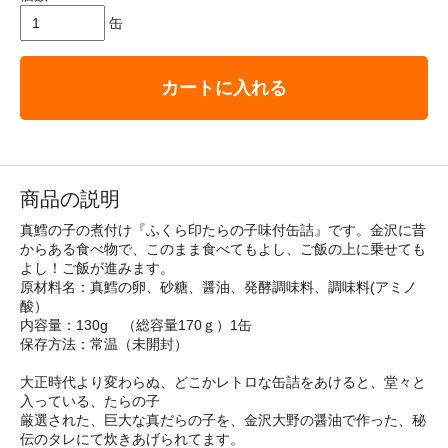
缶
カートに入れる
商品の説明
真鱈の子の煮付け『ふくら印たらの子味付缶詰』です。金沢に昔
からある食べ物で、このまま食べてもよし、ご飯の上に乗せても
よし！ご飯が進みます。
原材料名：真鱈の卵、砂糖、醤油、発酵調味料、調味料(アミノ
酸）
内容量：130g （総容量170ｇ）1缶
保存方法：常温（未開封）
大正時代より変わらぬ、どこかレトロな缶詰をあけると、堂々と
入っている、たらの子
厳選された、巨大な真だらの子を、金沢大野の醤油で作った、秘
伝のタレにて炊きあげられてます。