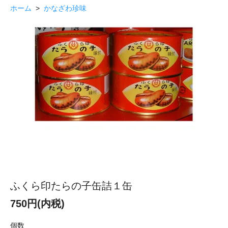
ホーム
>
かなざわ珍味
ふくら印たらの子缶詰１缶
750円(内税)
個数