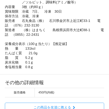
／ソルビット、調味料(アミノ酸等）
内容量 3枚（約80ｇ）
賞味期限 冷蔵 7日、 冷凍 30日
保存方法 冷蔵、冷凍
販売者 石丸食品（株） 石川県金沢市上近江町33-1 電
話 （076）232-3130
製造者 （株）はまちく 島根県浜田市大辻町88-1 電
話 （0855）22-2431
栄養成分表示（100ｇ当たり）【推定値】
熱 量 131kcl
たんぱく質 21.0g
脂 質 5.2ｇ
炭水化物 0.1ｇ
食塩相当量 0.8ｇ
その他の詳細情報
販売価格
450円(内税)
この商品を友達に教える